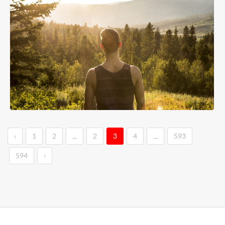
‹
1
2
...
2
3
4
...
593
594
›