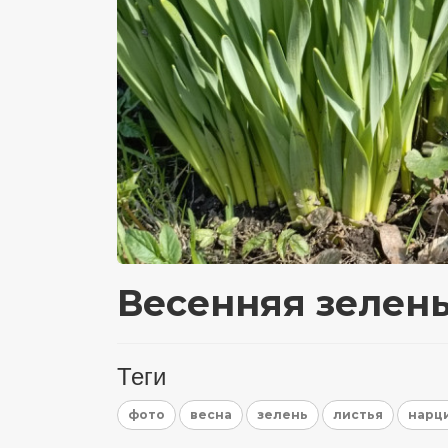
Весенняя зелен
Теги
фото
весна
зелень
листья
нарц