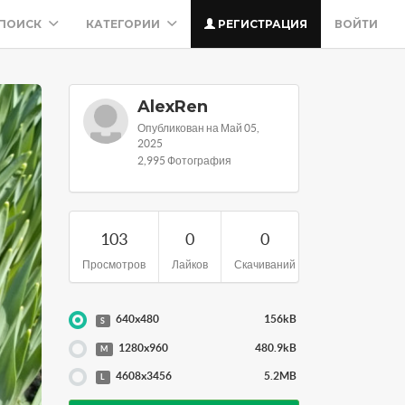
ПОИСК
КАТЕГОРИИ
РЕГИСТРАЦИЯ
ВОЙТИ
AlexRen
Опубликован на Май 05,
2025
2,995 Фотография
103
0
0
Просмотров
Лайков
Скачиваний
640x480
156kB
S
1280x960
480.9kB
M
4608x3456
5.2MB
L