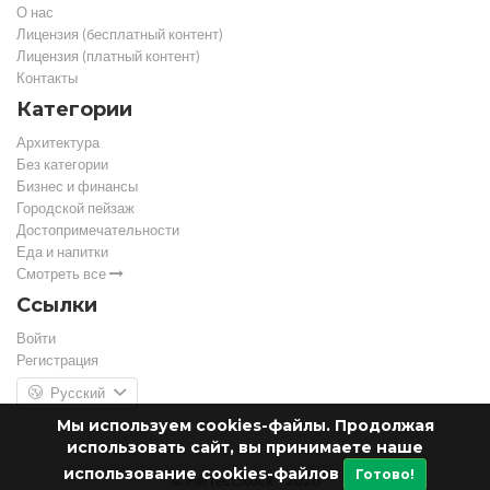
О нас
Лицензия (бесплатный контент)
Лицензия (платный контент)
Контакты
Категории
Архитектура
Без категории
Бизнес и финансы
Городской пейзаж
Достопримечательности
Еда и напитки
Смотреть все
Ссылки
Войти
Регистрация
Русский
Мы используем cookies-файлы. Продолжая
использовать сайт, вы принимаете наше
использование cookies-файлов
Готово!
© PerfectStock - 2026