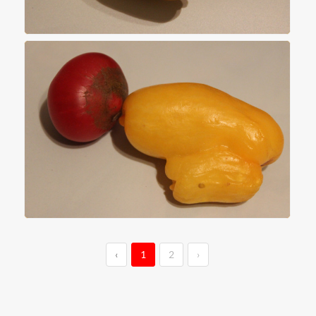
‹
1
2
›