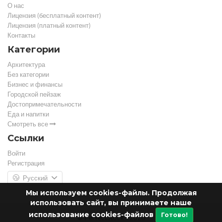
О нас
Лицензия (бесплатный контент)
Лицензия (платный контент)
Контакты
Категории
Архитектура
Без категории
Бизнес и финансы
Городской пейзаж
Достопримечательности
Еда и напитки
Смотреть все
Ссылки
Войти
Регистрация
Русский
Мы используем cookies-файлы. Продолжая
использовать сайт, вы принимаете наше
использование cookies-файлов
Готово!
© PerfectStock - 2026