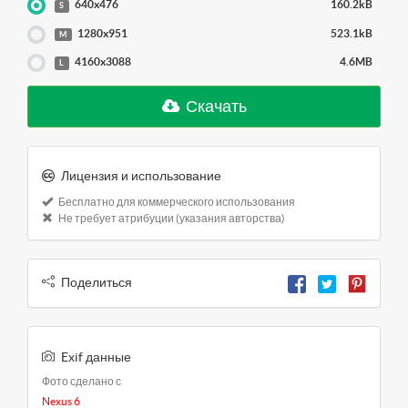
640x476
160.2kB
S
1280x951
523.1kB
M
4160x3088
4.6MB
L
Скачать
Лицензия и использование
Бесплатно для коммерческого использования
Не требует атрибуции (указания авторства)
Поделиться
Exif данные
Фото сделано с
Nexus 6