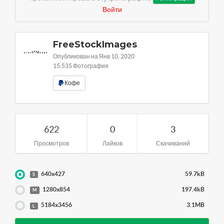
Войти
FreeStockImages
Опубликован на Янв 10, 2020
15,535 Фотография
Кофе
622
0
3
Просмотров
Лайков
Скачиваний
640x427
59.7kB
S
1280x854
197.4kB
M
5184x3456
3.1MB
L