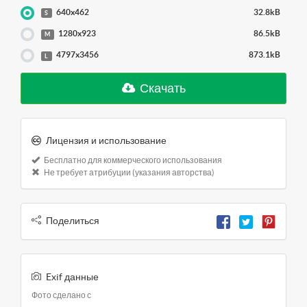
640x462
32.8kB
S
1280x923
86.5kB
M
4797x3456
873.1kB
L
Скачать
Лицензия и использование
Бесплатно для коммерческого использования
Не требует атрибуции (указания авторства)
Поделиться
Exif данные
Фото сделано с