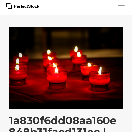
1a830f6dd08aa160e
848b31facd131ec l