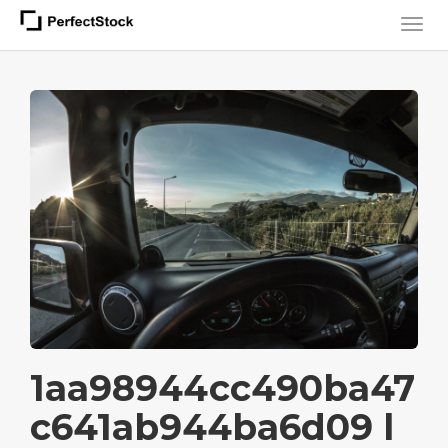
1aa98944cc490ba47
c641ab944ba6d09 l