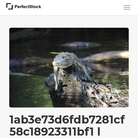
1ab3e73d6fdb7281cf
58c18923311bf1 l