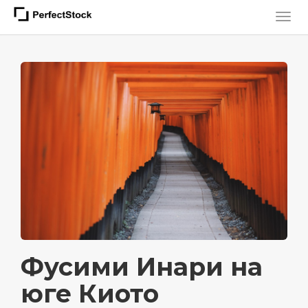
Фусими Инари на
юге Киото