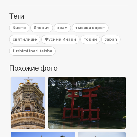
Теги
Киото
Япония
храм
тысяца ворот
святилище
Фусими Инари
Тории
Japan
fushimi inari taisha
Похожие фото