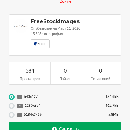
Войти
FreeStockImages
Опубликован на Март 11, 2020
15,535 Фотография
Кофе
384
0
0
Просмотров
Лайков
Скачиваний
640x427
134.6kB
S
1280x854
462.9kB
M
5184x3456
5.8MB
L
Скачать