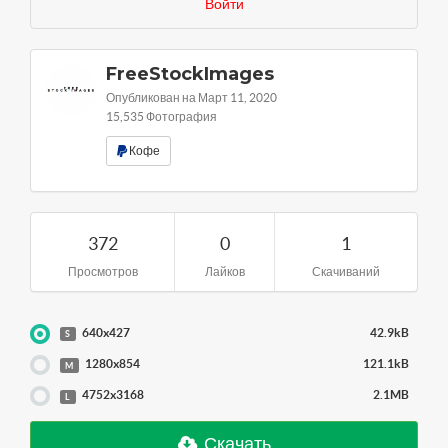
Войти
FreeStockImages
Опубликован на Март 11, 2020
15,535 Фотография
Кофе
372
0
1
Просмотров
Лайков
Скачиваний
640x427
42.9kB
S
1280x854
121.1kB
M
4752x3168
2.1MB
L
Скачать