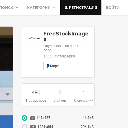
ПОИСК
КАТЕГОРИИ
РЕГИСТРАЦИЯ
ВОЙТИ
FreeStockImage
s
Опубликован на Март 11,
2020
15,535 Фотография
Кофе
480
0
1
Просмотров
Лайков
Скачиваний
641x427
46.5kB
S
1281x854
206.1kB
M