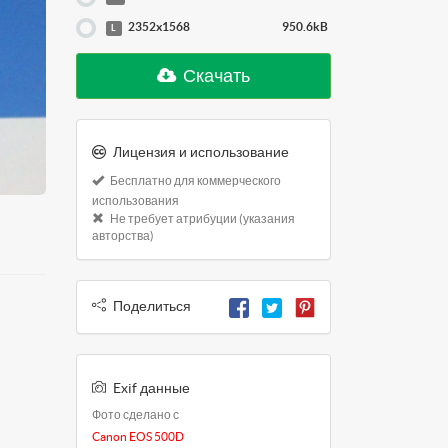
2352x1568
950.6kB
L
Скачать
Лицензия и использование
Бесплатно для коммерческого
использования
Не требует атрибуции (указания
авторства)
Поделиться
Exif данные
Фото сделано с
Canon EOS 500D