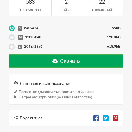
583
2
22
Просмотров
Лайков
Скачиваний
640x424
55kB
S
1280x848
190.3kB
M
2048x1356
618.9kB
L
Скачать
Лицензия и использование
Бесплатно для коммерческого использования
Не требует атрибуции (указания авторства)
Поделиться