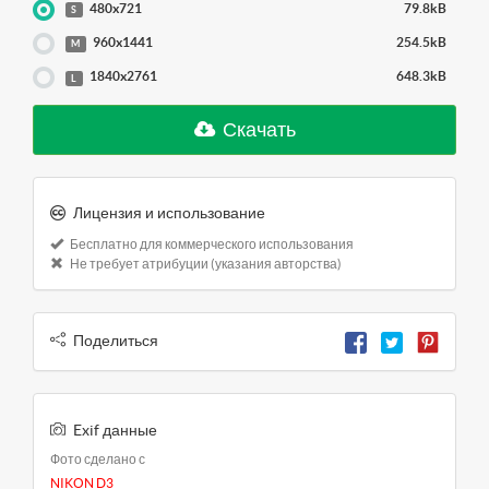
480x721
79.8kB
S
960x1441
254.5kB
M
1840x2761
648.3kB
L
Скачать
Лицензия и использование
Бесплатно для коммерческого использования
Не требует атрибуции (указания авторства)
Поделиться
Exif данные
Фото сделано с
NIKON D3