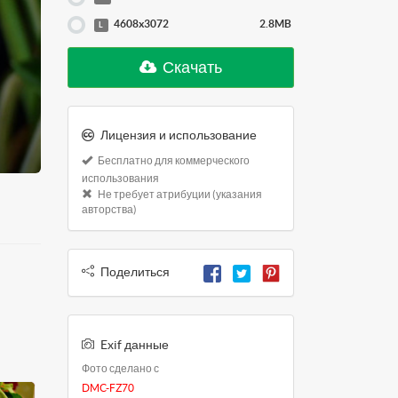
4608x3072
2.8MB
L
Скачать
Лицензия и использование
Бесплатно для коммерческого
использования
Не требует атрибуции (указания
авторства)
Поделиться
Exif данные
Фото сделано с
DMC-FZ70