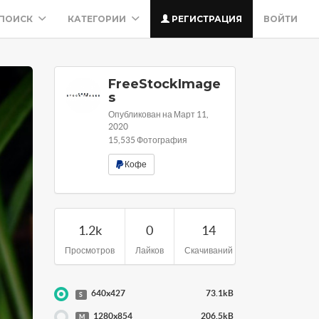
ПОИСК
КАТЕГОРИИ
РЕГИСТРАЦИЯ
ВОЙТИ
FreeStockImage
s
Опубликован на Март 11,
2020
15,535 Фотография
Кофе
1.2k
0
14
Просмотров
Лайков
Скачиваний
640x427
73.1kB
S
1280x854
206.5kB
M