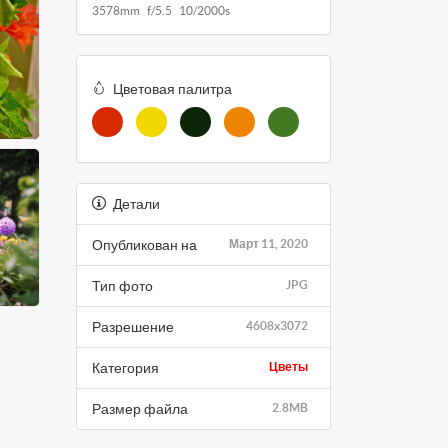
3578mm f/5.5 10/2000s
Цветовая палитра
Детали
Опубликован на
Март 11, 2020
Тип фото
JPG
Разрешение
4608x3072
Категория
Цветы
Размер файла
2.8MB