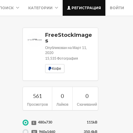
ПОИСК
КАТЕГОРИИ
РЕГИСТРАЦИЯ
ВОЙТИ
FreeStockImage
s
Опубликован на Март 11,
2020
15,535 Фотография
Кофе
561
0
0
Просмотров
Лайков
Скачиваний
480x730
111kB
S
960x1460
350.4kB
M