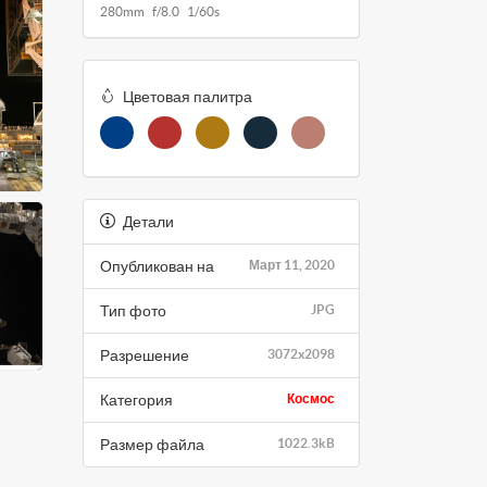
280mm f/8.0 1/60s
Цветовая палитра
Детали
Опубликован на
Март 11, 2020
Тип фото
JPG
Разрешение
3072x2098
Категория
Космос
Размер файла
1022.3kB