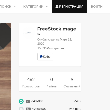
ПОИСК
КАТЕГОРИИ
РЕГИСТРАЦИЯ
ВОЙТИ
FreeStockImage
s
Опубликован на Март 11,
2020
15,535 Фотография
Кофе
462
0
9
Просмотров
Лайков
Скачиваний
640x383
55kB
S
1280x766
215.8kB
M