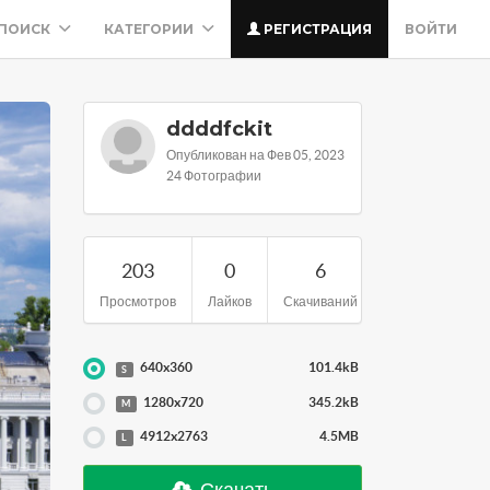
ПОИСК
КАТЕГОРИИ
РЕГИСТРАЦИЯ
ВОЙТИ
ddddfckit
Опубликован на Фев 05, 2023
24 Фотографии
203
0
6
Просмотров
Лайков
Скачиваний
640x360
101.4kB
S
1280x720
345.2kB
M
4912x2763
4.5MB
L
Скачать