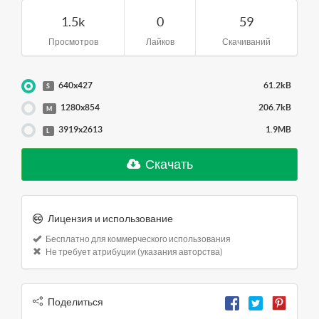
1.5k
0
59
Просмотров
Лайков
Скачиваний
640x427
61.2kB
S
1280x854
206.7kB
M
3919x2613
1.9MB
L
Скачать
Лицензия и использование
Бесплатно для коммерческого использования
Не требует атрибуции (указания авторства)
Поделиться