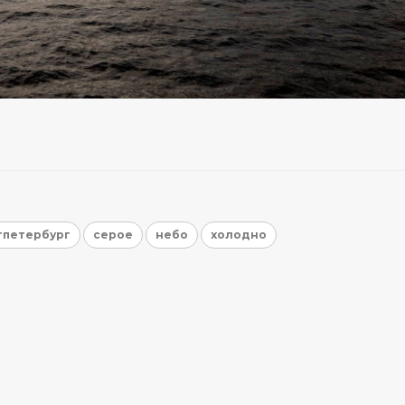
тпетербург
серое
небо
холодно