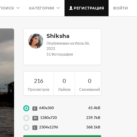
ПОИСК
КАТЕГОРИИ
РЕГИСТРАЦИЯ
ВОЙТИ
Shiksha
Опубликован на Июль 06,
2023
51 Фотография
216
0
0
Просмотров
Лайков
Скачиваний
640x360
65.4kB
S
1280x720
239.7kB
M
2304x1296
368.1kB
L