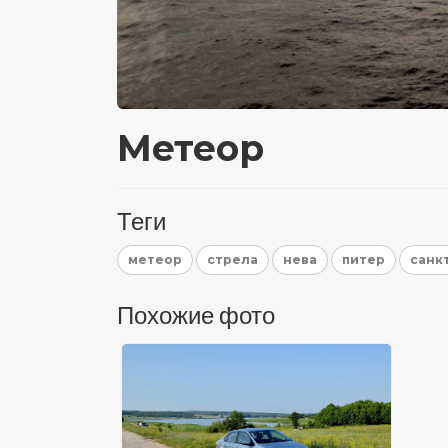
Метеор
Теги
метеор
стрела
нева
питер
санк
Похожие фото