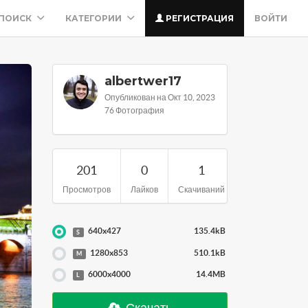
ПОИСК
КАТЕГОРИИ
РЕГИСТРАЦИЯ
ВОЙТИ
albertwer17
Опубликован на Окт 10, 2023
76 Фотография
201
0
1
Просмотров
Лайков
Скачиваний
640x427
135.4kB
S
1280x853
510.1kB
M
6000x4000
14.4MB
L
Скачать