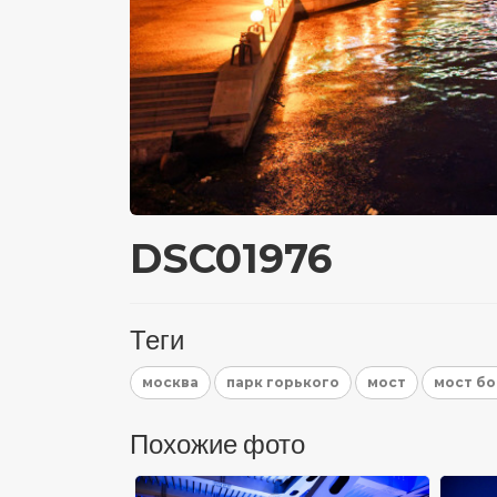
DSC01976
Теги
москва
парк горького
мост
мост б
Похожие фото