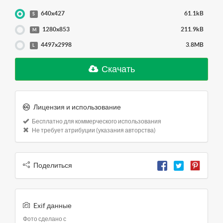
640x427
61.1kB
S
1280x853
211.9kB
M
4497x2998
3.8MB
L
Скачать
Лицензия и использование
Бесплатно для коммерческого использования
Не требует атрибуции (указания авторства)
Поделиться
Exif данные
Фото сделано с