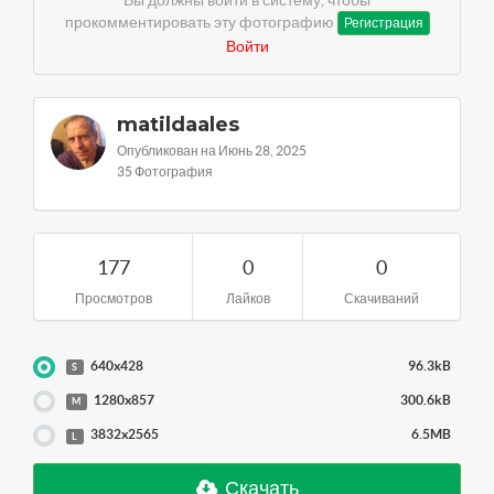
прокомментировать эту фотографию
Регистрация
Войти
matildaales
Опубликован на Июнь 28, 2025
35 Фотография
177
0
0
Просмотров
Лайков
Скачиваний
640x428
96.3kB
S
1280x857
300.6kB
M
3832x2565
6.5MB
L
Скачать