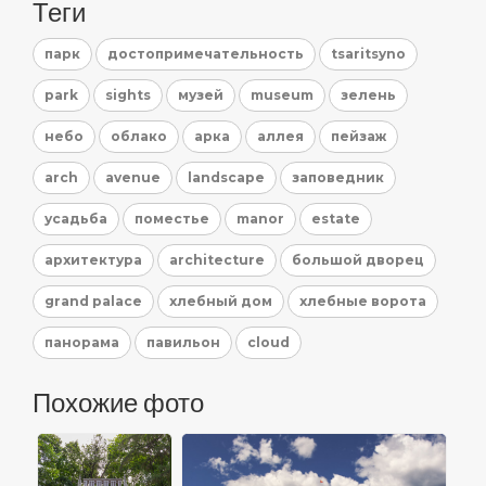
Теги
парк
достопримечательность
tsaritsyno
park
sights
музей
museum
зелень
небо
облако
арка
аллея
пейзаж
arch
avenue
landscape
заповедник
усадьба
поместье
manor
estate
архитектура
architecture
большой дворец
grand palace
хлебный дом
хлебные ворота
панорама
павильон
cloud
Похожие фото