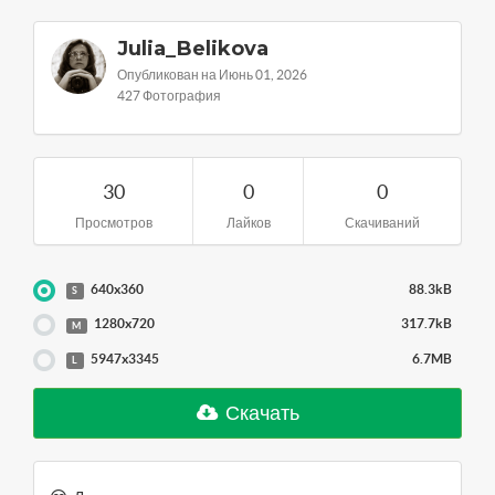
Julia_Belikova
Опубликован на Июнь 01, 2026
427 Фотография
30
0
0
Просмотров
Лайков
Скачиваний
640x360
88.3kB
S
1280x720
317.7kB
M
5947x3345
6.7MB
L
Скачать