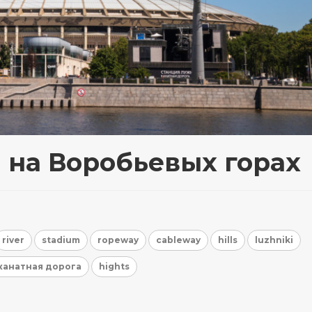
 на Воробьевых горах
river
stadium
ropeway
cableway
hills
luzhniki
канатная дорога
hights