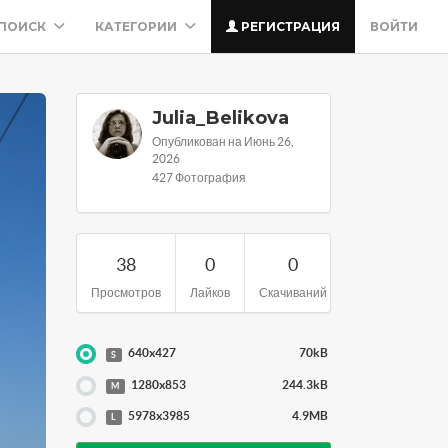
ПОИСК
КАТЕГОРИИ
РЕГИСТРАЦИЯ
ВОЙТИ
Julia_Belikova
Опубликован на Июнь 26,
2026
427 Фотография
38
0
0
Просмотров
Лайков
Скачиваний
640x427
70kB
S
1280x853
244.3kB
M
5978x3985
4.9MB
L