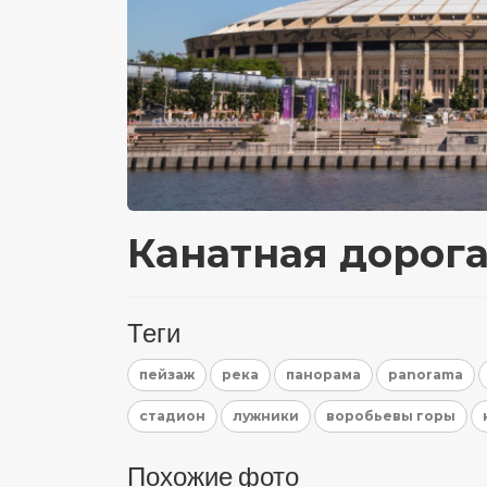
Канатная дорога
Теги
пейзаж
река
панорама
panorama
стадион
лужники
воробьевы горы
Похожие фото