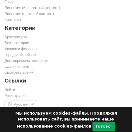
О нас
Лицензия (бесплатный контент)
Лицензия (платный контент)
Контакты
Категории
Архитектура
Без категории
Бизнес и финансы
Городской пейзаж
Достопримечательности
Еда и напитки
Смотреть все
Ссылки
Войти
Регистрация
Русский
Мы используем cookies-файлы. Продолжая
использовать сайт, вы принимаете наше
использование cookies-файлов
Готово!
© PerfectStock - 2026