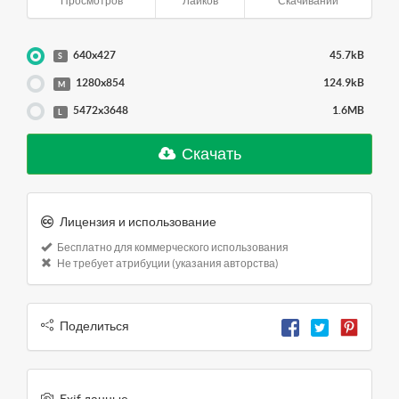
Просмотров
Лайков
Скачиваний
640x427
45.7kB
S
1280x854
124.9kB
M
5472x3648
1.6MB
L
Скачать
Лицензия и использование
Бесплатно для коммерческого использования
Не требует атрибуции (указания авторства)
Поделиться
Exif данные