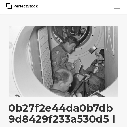
0b27f2e44da0b7db
9d8429f233a530d5 l