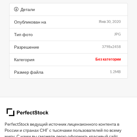
Детали
Опубликован на
Янв 30, 2020
Тип фото
JPG
Разрешение
3798x2458
Категория
Без категории
Размер файла
1.2MB
PerfectStock ведущий источник лицензионного контента в
России и странах СНГ с тысячами пользователей по всему
миру. С нами вы сможете легко оформить красивый сайт,