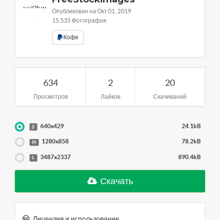
Опубликован на Окт 01, 2019
15,535 Фотография
Кофе
634
2
20
Просмотров
Лайков
Скачиваний
640x429
24.1kB
S
1280x858
78.2kB
M
3487x2337
890.4kB
L
Скачать
Лицензия и использование