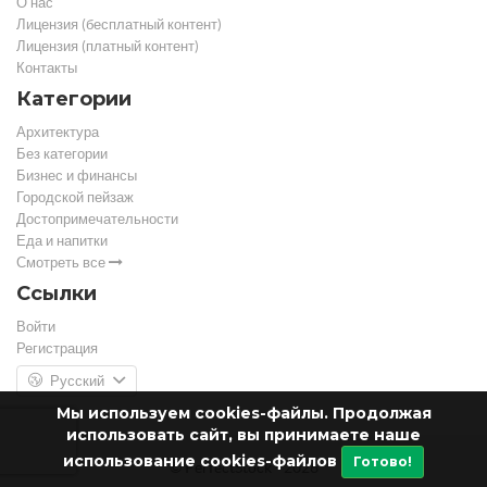
О нас
Лицензия (бесплатный контент)
Лицензия (платный контент)
Контакты
Категории
Архитектура
Без категории
Бизнес и финансы
Городской пейзаж
Достопримечательности
Еда и напитки
Смотреть все
Ссылки
Войти
Регистрация
Русский
Мы используем cookies-файлы. Продолжая
использовать сайт, вы принимаете наше
использование cookies-файлов
Готово!
© PerfectStock - 2026