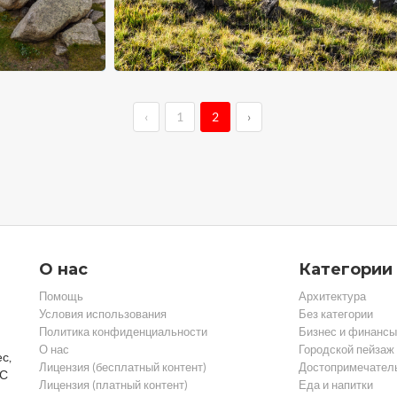
‹
1
2
›
О нас
Категории
Помощь
Архитектура
Условия использования
Без категории
Политика конфиденциальности
Бизнес и финансы
О нас
Городской пейзаж
с,
Лицензия (бесплатный контент)
Достопримечател
 С
Лицензия (платный контент)
Еда и напитки