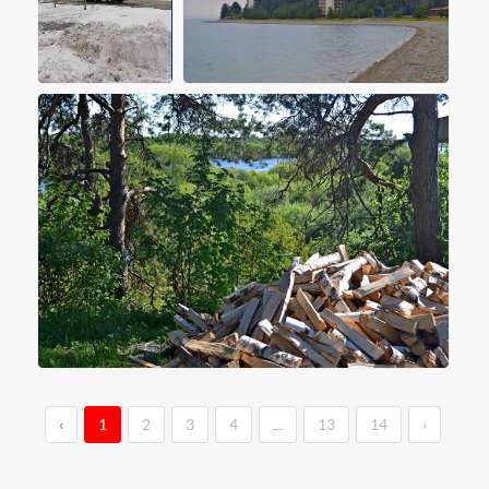
‹
1
2
3
4
...
13
14
›