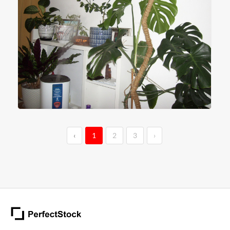
‹
1
2
3
›