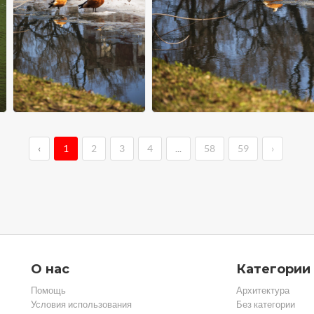
‹
1
2
3
4
...
58
59
›
О нас
Категории
Помощь
Архитектура
Условия использования
Без категории