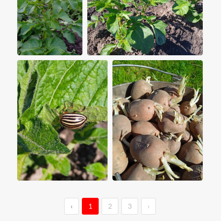
‹
1
2
3
›