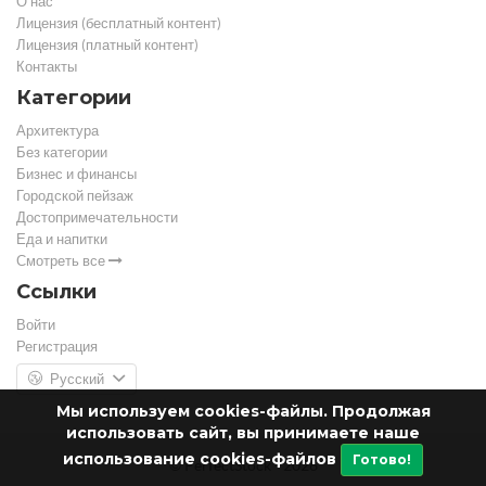
О нас
Лицензия (бесплатный контент)
Лицензия (платный контент)
Контакты
Категории
Архитектура
Без категории
Бизнес и финансы
Городской пейзаж
Достопримечательности
Еда и напитки
Смотреть все
Ссылки
Войти
Регистрация
Русский
Мы используем cookies-файлы. Продолжая
использовать сайт, вы принимаете наше
использование cookies-файлов
Готово!
© PerfectStock - 2026