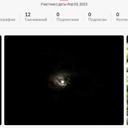
Участник с даты Апр 03, 2023
12
0
0
0
ографии
Скачиваний
Подписчики
Подписан
Колле