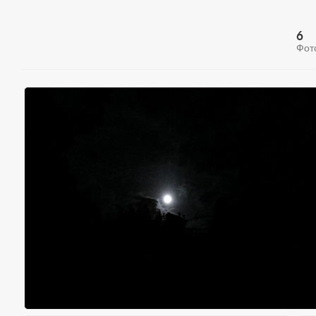
6
Фот