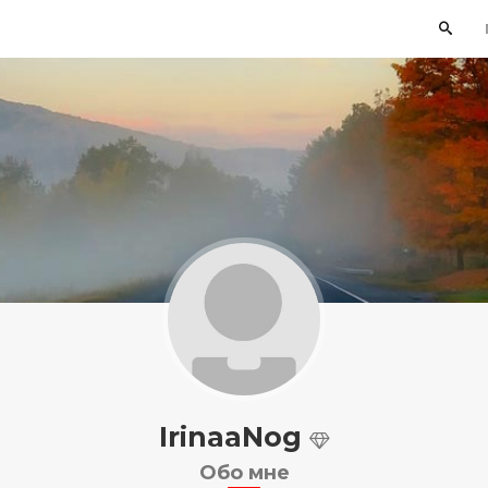
IrinaaNog
Обо мне