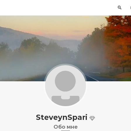
SteveynSpari
Обо мне