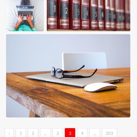
‹
1
2
...
2
3
4
...
203