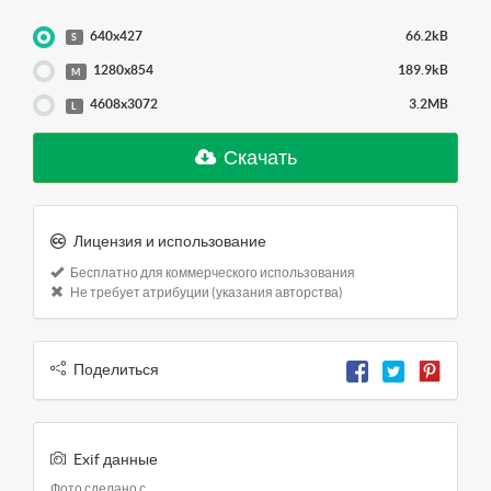
640x427
66.2kB
S
1280x854
189.9kB
M
4608x3072
3.2MB
L
Скачать
Лицензия и использование
Бесплатно для коммерческого использования
Не требует атрибуции (указания авторства)
Поделиться
Exif данные
Фото сделано с