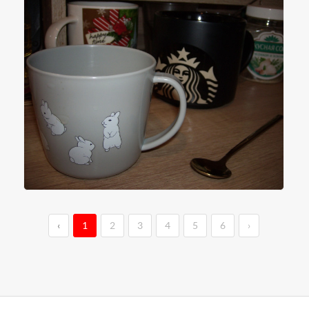
‹
1
2
3
4
5
6
›