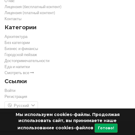
О нас
Лицензия (бесплатный контент)
Лицензия (платный контент)
Контакты
Категории
Архитектура
Без категории
Бизнес и финансы
Городской пейзаж
Достопримечательности
Еда и напитки
Смотреть все
Ссылки
Войти
Регистрация
Русский
Мы используем cookies-файлы. Продолжая
использовать сайт, вы принимаете наше
использование cookies-файлов
Готово!
© PerfectStock - 2026