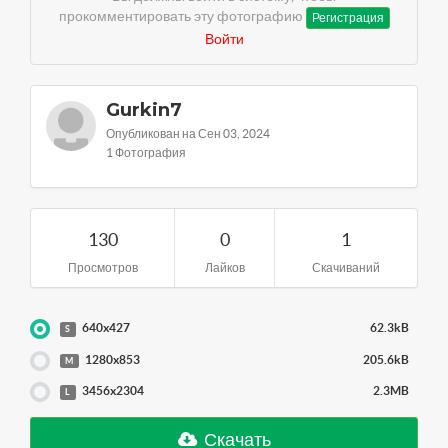
прокомментировать эту фотографию
Регистрация
Войти
Gurkin7
Опубликован на Сен 03, 2024
1 Фотография
130
0
1
Просмотров
Лайков
Скачиваний
640x427
62.3kB
S
1280x853
205.6kB
M
3456x2304
2.3MB
L
Скачать