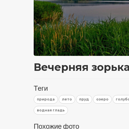
Вечерняя зорька
Теги
природа
лето
пруд
озеро
голуб
водная гладь
Похожие фото