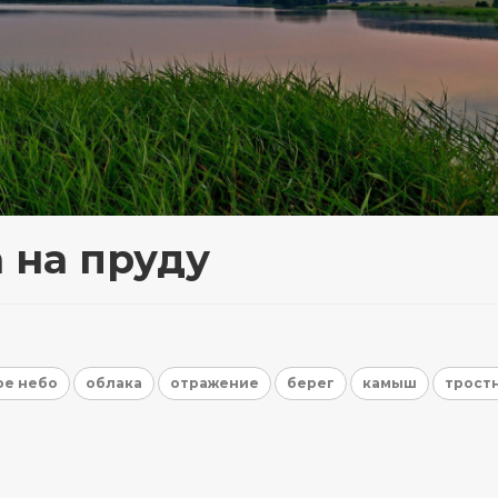
 на пруду
ое небо
облака
отражение
берег
камыш
трост