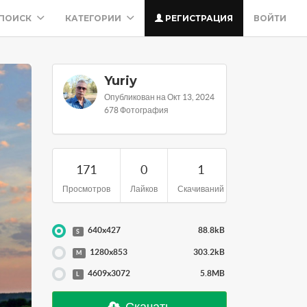
ПОИСК
КАТЕГОРИИ
РЕГИСТРАЦИЯ
ВОЙТИ
Yuriy
Опубликован на Окт 13, 2024
678 Фотография
171
0
1
Просмотров
Лайков
Скачиваний
640x427
88.8kB
S
1280x853
303.2kB
M
4609x3072
5.8MB
L
Скачать