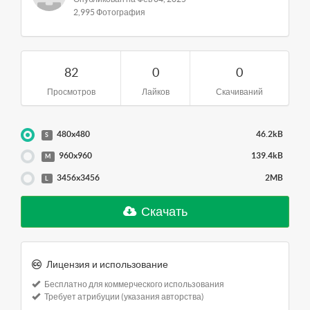
2,995 Фотография
82
0
0
Просмотров
Лайков
Скачиваний
480x480
46.2kB
S
960x960
139.4kB
M
3456x3456
2MB
L
Скачать
Лицензия и использование
Бесплатно для коммерческого использования
Требует атрибуции (указания авторства)