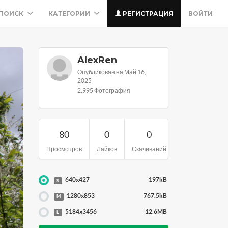
ПОИСК
КАТЕГОРИИ
РЕГИСТРАЦИЯ
ВОЙТИ
AlexRen
Опубликован на Май 16,
2025
2,995 Фотография
80
0
0
Просмотров
Лайков
Скачиваний
640x427
197kB
S
1280x853
767.5kB
M
5184x3456
12.6MB
L