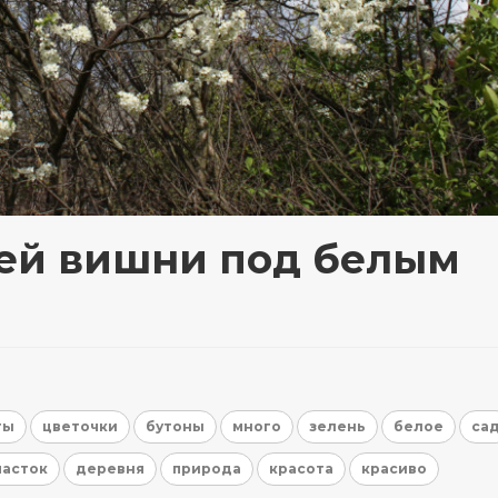
ей вишни под белым
ты
цветочки
бутоны
много
зелень
белое
са
часток
деревня
природа
красота
красиво