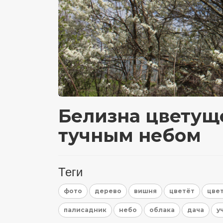
Белизна цветущ
тучным небом
Теги
фото
дерево
вишня
цветёт
цве
палисадник
небо
облака
дача
у