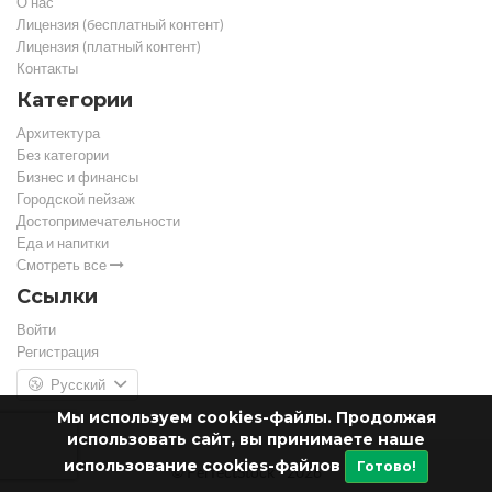
О нас
Лицензия (бесплатный контент)
Лицензия (платный контент)
Контакты
Категории
Архитектура
Без категории
Бизнес и финансы
Городской пейзаж
Достопримечательности
Еда и напитки
Смотреть все
Ссылки
Войти
Регистрация
Русский
Мы используем cookies-файлы. Продолжая
использовать сайт, вы принимаете наше
использование cookies-файлов
Готово!
© PerfectStock - 2026